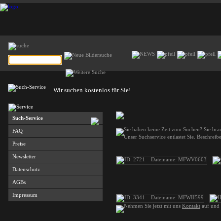
Wir suchen kostenlos für Sie!
Such-Service
Sie haben keine Zeit zum Suchen? Sie bra
FAQ
Unser Suchservice entlastet Sie. Beschreib
Preise
Newsletter
Datenschutz
AGBs
Impressum
Nehmen Sie jetzt mit uns
Kontakt
auf und 