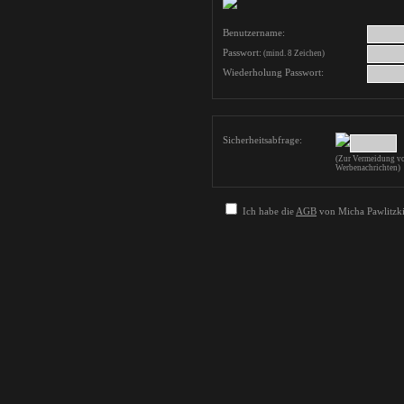
Benutzername:
Passwort:
(mind. 8 Zeichen)
Wiederholung Passwort:
Sicherheitsabfrage:
(Zur Vermeidung vo
Werbenachrichten)
Ich habe die
AGB
von Micha Pawlitzki