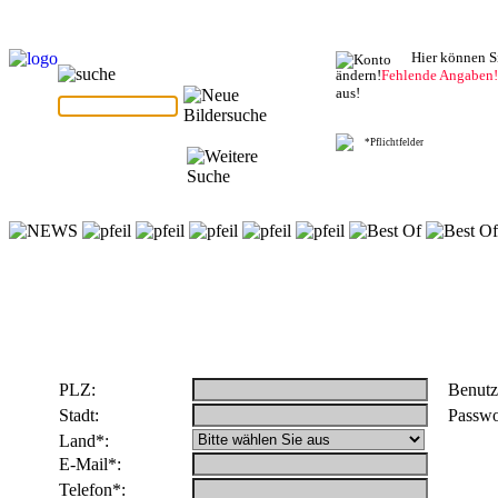
Hier können S
ändern!
Fehlende Angaben
aus!
*Pflichtfelder
PLZ:
Benutz
Stadt:
Passwo
Land*:
E-Mail*:
Telefon*: