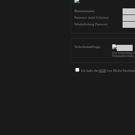
Benutzername:
Passwort:
(mind. 8 Zeichen)
Wiederholung Passwort:
Sicherheitsabfrage:
(Zur Vermeidung vo
Werbenachrichten)
Ich habe die
AGB
von Micha Pawlitzki