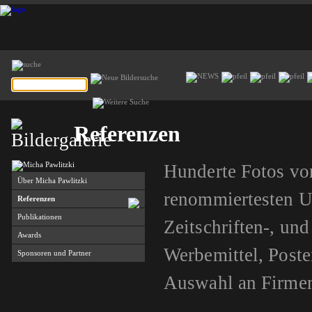
Referenzen
Hunderte Fotos vo
Über Micha Pawlitzki
renommiertesten U
Referenzen
Publikationen
Zeitschriften-, un
Awards
Werbemittel, Poste
Sponsoren und Partner
Auswahl an Firmen,