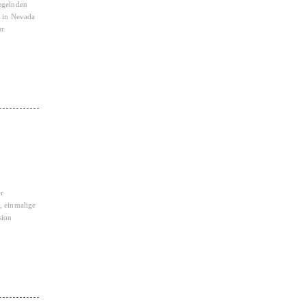
iegelnden
n in Nevada
r.
er
, einmalige
sion