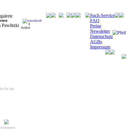
Such-Service
ionen
FAQ
0
Preise
Artikel
Newsletter
Datenschutz
AGBs
Impressum
er für das
Fotoreisen: