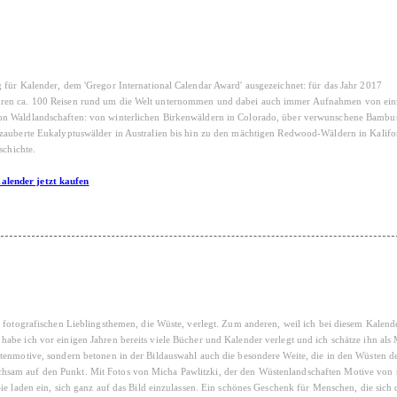
 für Kalender, dem 'Gregor International Calendar Award' ausgezeichnet: für das Jahr 2017
ahren ca. 100 Reisen rund um die Welt unternommen und dabei auch immer Aufnahmen von ei
von Waldlandschaften: von winterlichen Birkenwäldern in Colorado, über verwunschene Bambu
rzauberte Eukalyptuswälder in Australien bis hin zu den mächtigen Redwood-Wäldern in Kalifo
schichte.
alender jetzt kaufen
r fotografischen Lieblingsthemen, die Wüste, verlegt. Zum anderen, weil ich bei diesem Kalend
abe ich vor einigen Jahren bereits viele Bücher und Kalender verlegt und ich schätze ihn al
tenmotive, sondern betonen in der Bildauswahl auch die besondere Weite, die in den Wüsten de
gleichsam auf den Punkt. Mit Fotos von Micha Pawlitzki, der den Wüstenlandschaften Motive von 
ie laden ein, sich ganz auf das Bild einzulassen. Ein schönes Geschenk für Menschen, die sich