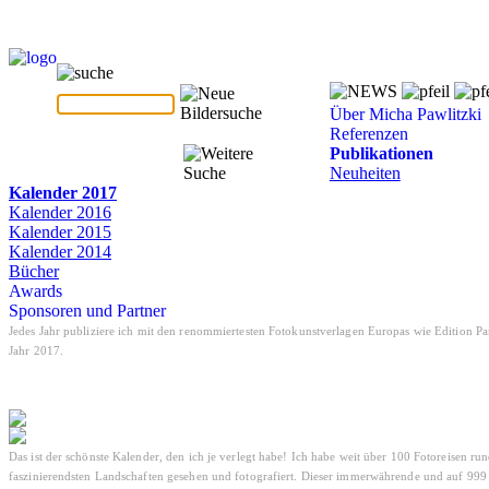
Über Micha Pawlitzki
Referenzen
Publikationen
Neuheiten
Kalender 2017
Kalender 2016
Kalender 2015
Kalender 2014
Bücher
Awards
Sponsoren und Partner
Jedes Jahr publiziere ich mit den renommiertesten Fotokunstverlagen Europas wie Edition 
Jahr 2017.
Das ist der schönste Kalender, den ich je verlegt habe! Ich habe weit über 100 Fotoreisen 
faszinierendsten Landschaften gesehen und fotografiert. Dieser immerwährende und auf 99