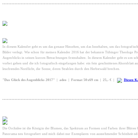
In diesem Kalender geht es um das genaue Hinsehen, um das Innehalten, um das fotografische
Bilder verlegt. Wie schon für meinen Kalender 2016 hat der bekannte Tübinger Theologe Prof
Augenblicks in seinen kurzen Betrachtungen festzuhalten. In diesem Kalender geht es um sch
vorbei gehen und die ich fotografisch eingefangen habe: ein fein geschnittenes Ahornblatt 
leuchtendes Nordlicht, die Sonne, deren Strahlen durch den Herbstwald brechen.
"Das Glück des Augenblicks 2017" | adeo | Format 50x69 cm | 25,- € |
Diesen Ka
Die Orchidee ist die Königin der Blumen, das Spektrum an Formen und Farben ihrer Blüten ble
Panorama neu fotografiert und mich dabei nur Exemplaren von ausnehmender Schönheit oder S