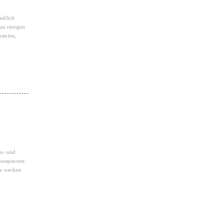
endlich
zu riesigen
manien,
ur- und
 ausspannen
ie wecken