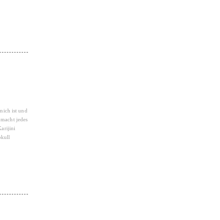
mich ist und
 macht jedes
arijini
ökull