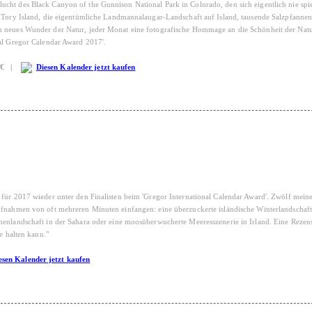
ucht des Black Canyon of the Gunnison National Park in Colorado, den sich eigentlich nie sp
el Tory Island, die eigentümliche Landmannalaugar-Landschaft auf Island, tausende Salzpfanne
in neues Wunder der Natur, jeder Monat eine fotografische Hommage an die Schönheit der Natu
nal Gregor Calendar Award 2017'.
,- € |
Diesen Kalender jetzt kaufen
 für 2017 wieder unter den Finalisten beim 'Gregor International Calendar Award'. Zwölf mein
aufnahmen von oft mehreren Minuten einfangen: eine überzuckerte isländische Winterlandschaft
ünenlandschaft in der Sahara oder eine moosüberwucherte Meeresszenerie in Irland. Eine Rezen
e halten kann."
esen Kalender jetzt kaufen