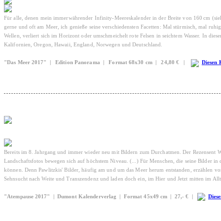
Für alle, denen mein immerwährender Infinity-Meereskalender in der Breite von 160 cm (siehe
gerne und oft am Meer, ich genieße seine verschiedensten Facetten: Mal stürmisch, mal ruhig o
Wellen, verliert sich im Horizont oder umschmeichelt rote Felsen in seichtem Wasser. In di
Kalifornien, Oregon, Hawaii, England, Norwegen und Deutschland.
"Das Meer 2017" | Edition Panorama | Format 68x30 cm | 24,80 € |
Diesen 
Bereits im 8. Jahrgang und immer wieder neu mit Bildern zum Durchatmen. Der Rezensent Wi
Landschaftsfotos bewegen sich auf höchstem Niveau. (...) Für Menschen, die seine Bilder 
können. Denn Pawlitzkis' Bilder, häufig am und um das Meer herum entstanden, erzählen von R
Sehnsucht nach Weite und Transzendenz und laden doch ein, im Hier und Jetzt mitten im All
"Atempause 2017" | Dumont Kalenderverlag | Format 45x49 cm | 27,- € |
Diese