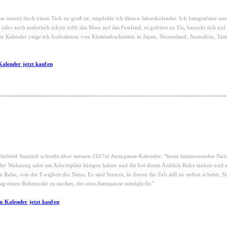
 unten) doch einen Tick zu groß ist, empfehle ich diesen Jahreskalender. Ich fotografiere un
der auch malerisch schön trifft das Meer auf das Festland, es gefriert zu Eis, bauscht sich auf 
esem Kalender zeige ich Aufnahmen von Küstenabschnitten in Japan, Neuseeland, Australien, Tas
Kalender jetzt kaufen
nfried Stanzick schreibt über meinen 2017er Atempause-Kalender: "Seine faszinierenden Nat
in der Wohnung oder am Arbeitsplatz hängen haben und die bei ihrem Anblick Ruhe tanken und
uhe, von der Ewigkeit der Natur. Es sind Szenen, in denen die Zeit still zu stehen scheint. S
tag einen Ruhepunkt zu suchen, der eine Atempause ermöglicht."
n Kalender jetzt kaufen