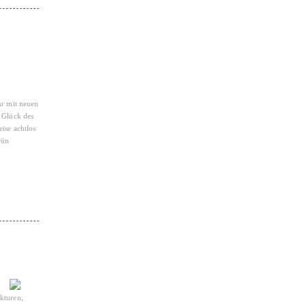
hr mit neuen
s Glück des
ise achtlos
rün
kturen,