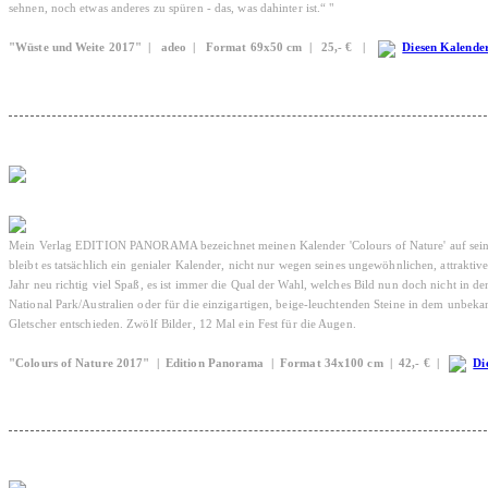
sehnen, noch etwas anderes zu spüren - das, was dahinter ist.“ "
"Wüste und Weite 2017" | adeo | Format 69x50 cm | 25,- € |
Diesen Kalender
Mein Verlag EDITION PANORAMA bezeichnet meinen Kalender 'Colours of Nature' auf seiner 
bleibt es tatsächlich ein genialer Kalender, nicht nur wegen seines ungewöhnlichen, attra
Jahr neu richtig viel Spaß, es ist immer die Qual der Wahl, welches Bild nun doch nicht in 
National Park/Australien oder für die einzigartigen, beige-leuchtenden Steine in dem unbek
Gletscher entschieden. Zwölf Bilder, 12 Mal ein Fest für die Augen.
"Colours of Nature 2017" | Edition Panorama | Format 34x100 cm | 42,- € |
Di