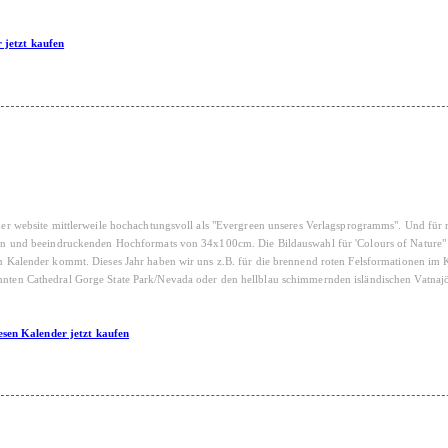
 jetzt kaufen
website mittlerweile hochachtungsvoll als "Evergreen unseres Verlagsprogramms". Und für 
ktiven und beeindruckenden Hochformats von 34x100cm. Die Bildauswahl für 'Colours of Nature"
den Kalender kommt. Dieses Jahr haben wir uns z.B. für die brennend roten Felsformationen im K
annten Cathedral Gorge State Park/Nevada oder den hellblau schimmernden isländischen Vatnaj
esen Kalender jetzt kaufen