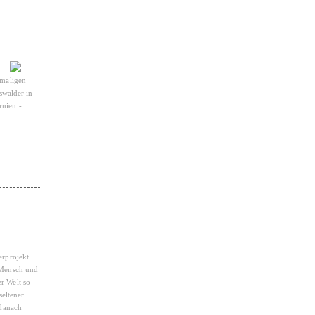
nmaligen
swälder in
rnien -
erprojekt
s Mensch und
r Welt so
seltener
 danach