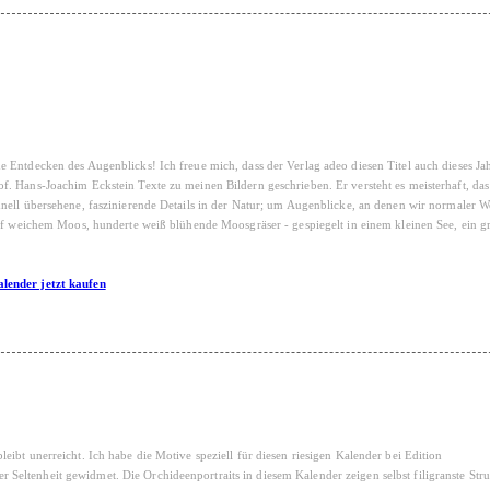
 Entdecken des Augenblicks! Ich freue mich, dass der Verlag adeo diesen Titel auch dieses Ja
. Hans-Joachim Eckstein Texte zu meinen Bildern geschrieben. Er versteht es meisterhaft, da
nell übersehene, faszinierende Details in der Natur; um Augenblicke, an denen wir normaler We
auf weichem Moos, hunderte weiß blühende Moosgräser - gespiegelt in einem kleinen See, ein g
lender jetzt kaufen
ibt unerreicht. Ich habe die Motive speziell für diesen riesigen Kalender bei Edition
eltenheit gewidmet. Die Orchideenportraits in diesem Kalender zeigen selbst filigranste Stru