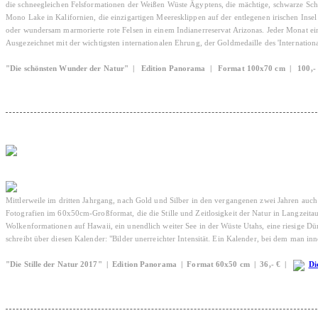
die schneegleichen Felsformationen der Weißen Wüste Ägyptens, die mächtige, schwarze Schl
Mono Lake in Kalifornien, die einzigartigen Meeresklippen auf der entlegenen irischen Ins
oder wundersam marmorierte rote Felsen in einem Indianerreservat Arizonas. Jeder Monat e
Ausgezeichnet mit der wichtigsten internationalen Ehrung, der Goldmedaille des 'Internatio
"Die schönsten Wunder der Natur" | Edition Panorama | Format 100x70 cm | 100
Mittlerweile im dritten Jahrgang, nach Gold und Silber in den vergangenen zwei Jahren auch
Fotografien im 60x50cm-Großformat, die die Stille und Zeitlosigkeit der Natur in Langzeit
Wolkenformationen auf Hawaii, ein unendlich weiter See in der Wüste Utahs, eine riesige D
schreibt über diesen Kalender: "Bilder unerreichter Intensität. Ein Kalender, bei dem man inn
"Die Stille der Natur 2017" | Edition Panorama | Format 60x50 cm | 36,- € |
Di