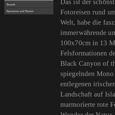
Das ist der schönst
Awards
Fotoreisen rund u
Sponsoren und Partner
Welt, habe die fas
immerwährende und
100x70cm in 13 Mo
Felsformationen d
Black Canyon of th
spiegelnden Mono L
entlegenen irische
Landschaft auf Is
marmorierte rote F
Wunder der Natur,