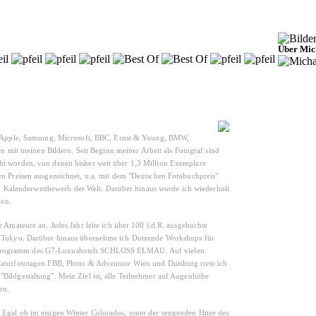
Über Mic
ie Apple, Samsung, Microsoft, BBC, Ernst & Young, BMW,
n mit meinen Bildern. Seit Beginn meiner Arbeit als Fotograf sind
cht worden, von denen bisher weit über 1,3 Million Exemplare
en Preisen ausgezeichnet, u.a. mit dem "Deutschen Fotobuchpreis"
Kalenderwettbewerb der Welt. Darüber hinaus wurde ich wiederholt
en.
 Amateure an. Jedes Jahr leite ich über 100 i.d.R. ausgebuchte
ty Tokyo. Darüber hinaus übernehme ich Dutzende Workshops für
t-Programm des G7-Luxushotels SCHLOSS ELMAU. Auf vielen
 Naturfototagen FBB, Photo & Adventure Wien und Duisburg trete ich
Bildgestaltung". Mein Ziel ist, alle Teilnehmer auf Augenhöhe
rn.
 Egal ob im eisigen Winter Colorados, unter der sengenden Hitze des