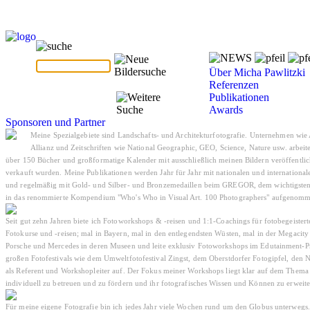
Über Micha Pawlitzki
Referenzen
Publikationen
Awards
Sponsoren und Partner
Meine Spezialgebiete sind Landschafts- und Architekturfotografie. Unternehmen w
Allianz und Zeitschriften wie National Geographic, GEO, Science, Nature usw. arbeite
über 150 Bücher und großformatige Kalender mit ausschließlich meinen Bildern veröffentli
verkauft wurden. Meine Publikationen werden Jahr für Jahr mit nationalen und international
und regelmäßig mit Gold- und Silber- und Bronzemedaillen beim GREGOR, dem wichtigsten 
in das renommierte Kompendium "Who's Who in Visual Art. 100 Photographers" aufgenomm
Seit gut zehn Jahren biete ich Fotoworkshops & -reisen und 1:1-Coachings für fotobegeisterte
Fotokurse und -reisen; mal in Bayern, mal in den entlegendsten Wüsten, mal in der Megaci
Porsche und Mercedes in deren Museen und leite exklusiv Fotoworkshops im Edutainmen
großen Fotofestivals wie dem Umweltfotofestival Zingst, dem Oberstdorfer Fotogipfel, den
als Referent und Workshopleiter auf. Der Fokus meiner Workshops liegt klar auf dem Thema "
individuell zu betreuen und zu fördern und ihr fotografisches Wissen und Können zu erweite
Für meine eigene Fotografie bin ich jedes Jahr viele Wochen rund um den Globus unterwegs.