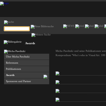
Awards
Micha Pawlitzki und seine Publikationen we
Kompendium "Who's who in Visual Art. 100 P
Über Micha Pawlitzki
Referenzen
Publikationen
Awards
Sponsoren und Partner