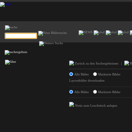
Zurück zu den Suchergebnissen
|
Bi
Alle Bilder
Markierte Bilder
Layoutbilder downloaden
Alle Bilder
Markierte Bilder
Notiz zum Leuchttisch anlegen