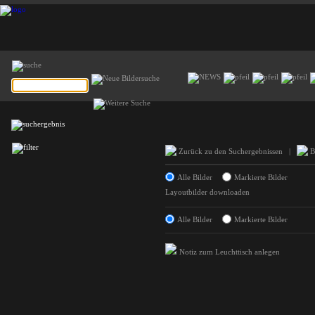
Zurück zu den Suchergebnissen
|
Bi
Alle Bilder
Markierte Bilder
Layoutbilder downloaden
Alle Bilder
Markierte Bilder
Notiz zum Leuchttisch anlegen