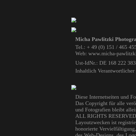
Micha Pawlitzki Photogr
Tel.: + 49 (0) 151 / 465 4
Web: www.micha-pawlitzk
Ust-IdNr.: DE 168 222 383
Inhaltlich Verantwortlich
Diese Internetseiten und F
Das Copyright für alle ver
und Fotografien bleibt all
ALL RIGHTS RESERVED. De
Layoutzwecken ist registrie
honorierte Vervielfältigun
des Web-Designs, des Logos