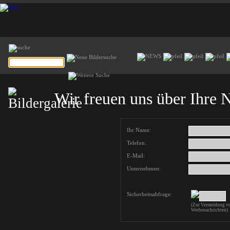
Wir freuen uns über Ihre 
Ihr Name:
Telefon:
E-Mail:
Unternehmen:
Sicherheitsabfrage:
(Zur Vermeidung vo
Werbenachrichten)