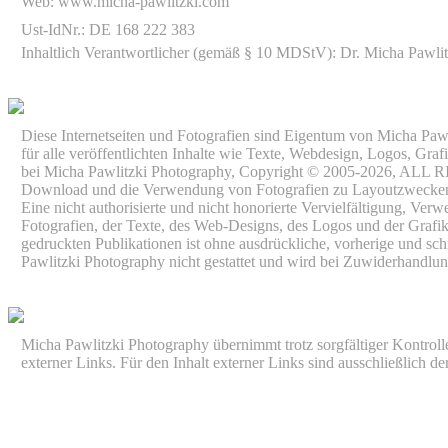
Web: www.micha-pawlitzki.com
Ust-IdNr.: DE 168 222 383
Inhaltlich Verantwortlicher (gemäß § 10 MDStV): Dr. Micha Pawlit
Diese Internetseiten und Fotografien sind Eigentum von Micha Paw
für alle veröffentlichten Inhalte wie Texte, Webdesign, Logos, Grafi
bei Micha Pawlitzki Photography, Copyright © 2005-2026, A
Download und die Verwendung von Fotografien zu Layoutzwecken is
Eine nicht authorisierte und nicht honorierte Vervielfältigung, Ve
Fotografien, der Texte, des Web-Designs, des Logos und der Grafik
gedruckten Publikationen ist ohne ausdrückliche, vorherige und sc
Pawlitzki Photography nicht gestattet und wird bei Zuwiderhandlung
Micha Pawlitzki Photography übernimmt trotz sorgfältiger Kontrolle 
externer Links. Für den Inhalt externer Links sind ausschließlich de