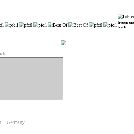
freuen uns
Nachricht
cht:
n | Germany