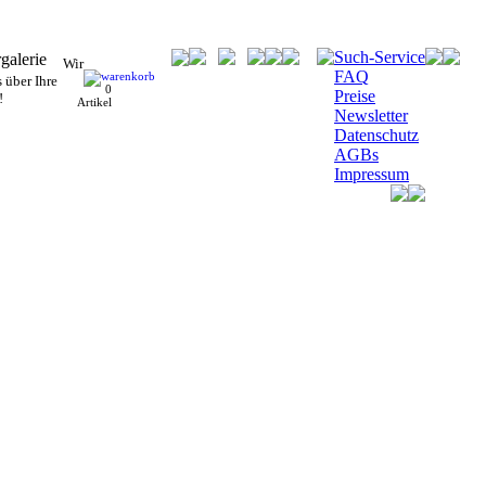
Such-Service
Wir
FAQ
 über Ihre
0
Preise
!
Artikel
Newsletter
Datenschutz
AGBs
Impressum