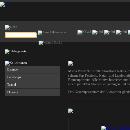
Balance
Micha Pawlitzki ist mit innovativer Natur- un
seinem Top-Portfolio: Natur- und Landschaft
Landscape
Blumenportraits. Alle Motive bestechen mit ih
einem perfekten Moment eingefangen und tech
Travel
Das Gesamtprogramm der Bildagentur gliedert
Flowers