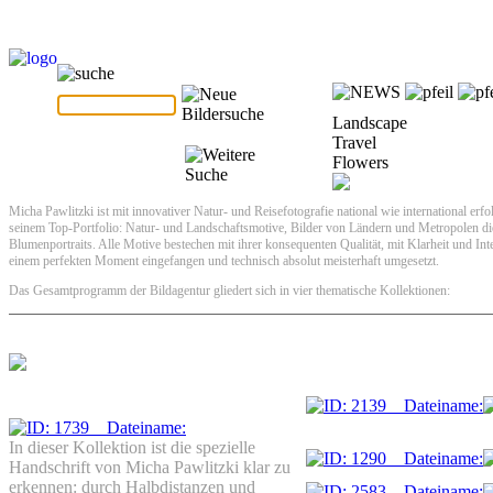
Landscape
Travel
Flowers
Micha Pawlitzki ist mit innovativer Natur- und Reisefotografie national wie international erfo
seinem Top-Portfolio: Natur- und Landschaftsmotive, Bilder von Ländern und Metropolen die
Blumenportraits. Alle Motive bestechen mit ihrer konsequenten Qualität, mit Klarheit und Inten
einem perfekten Moment eingefangen und technisch absolut meisterhaft umgesetzt.
Das Gesamtprogramm der Bildagentur gliedert sich in vier thematische Kollektionen:
In dieser Kollektion ist die spezielle
Handschrift von Micha Pawlitzki klar zu
erkennen: durch Halbdistanzen und