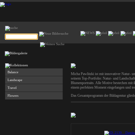
Balance
Micha Pawlitzki ist mit innovativer Natur- un
seinem Top-Portfolio: Natur- und Landschaft
Landscape
Blumenportraits. Alle Motive bestechen mit ih
einem perfekten Moment eingefangen und tech
Travel
Das Gesamtprogramm der Bildagentur gliedert
Flowers