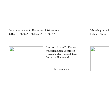
Jetzt auch wieder in Hannover: 2 Workshops
Workshop im AKW
ORCHIDEENZAUBER am 25. & 26.7.26!
bisher 5 Stunden
Nur noch 2 von 20 Plätzen
frei bei meinen Orchideen-
Kursen in den Herrenhäuser
Gärten in Hannover!
Jetzt anmelden!