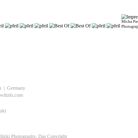
Micha Paw
Photogra
n | Germany
litzki.com
zki
litzki Photography. Das Copyright