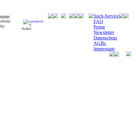
Such-Service
litzki
FAQ
0
phy
Preise
Artikel
Newsletter
Datenschutz
AGBs
Impressum