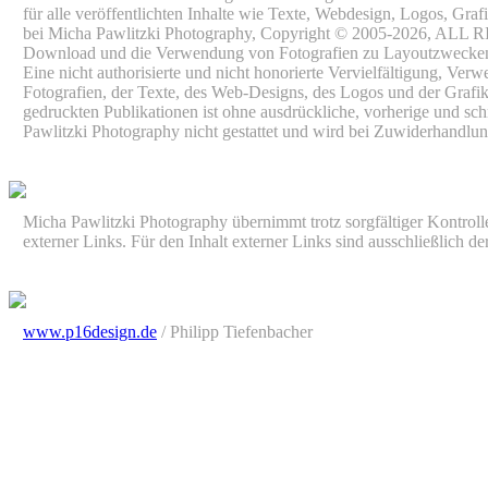
für alle veröffentlichten Inhalte wie Texte, Webdesign, Logos, Grafi
bei Micha Pawlitzki Photography, Copyright © 2005-2026, A
Download und die Verwendung von Fotografien zu Layoutzwecken is
Eine nicht authorisierte und nicht honorierte Vervielfältigung, Ve
Fotografien, der Texte, des Web-Designs, des Logos und der Grafik
gedruckten Publikationen ist ohne ausdrückliche, vorherige und sc
Pawlitzki Photography nicht gestattet und wird bei Zuwiderhandlung
Micha Pawlitzki Photography übernimmt trotz sorgfältiger Kontrolle 
externer Links. Für den Inhalt externer Links sind ausschließlich de
www.p16design.de
/ Philipp Tiefenbacher