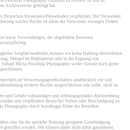
cha Pawlitzki Photography Auskunft zu erteilen, ob und in
ne Archivzwecke gefertigt hat.
es Deutschen Presserates/Pressekodex verpflichtet. Der Verwender
erletzung solcher Rechte ist allein der Verwender etwaigen Dritten
t sowie Verwendungen, die abgebildete Personen
satzpflichtig.
icher Sorgfalt bearbeitet, können wir keine Haftung übernehmen
ferung, Mängel im Bildmaterial oder in der Eignung von
en. Sobald Micha Pawlitzki Photography weder Vorsatz noch grobe
sgeschlossen.
trechten an Verwertungsgesellschaften ausdrücklich vor und
hrnehmung weiterer Rechte ausgeschlossen sein sollte, nicht an.
sten und Gefahr vollständiger und ordnungsgemäßer Rücksendung
teller und verpflichten diesen bei Verlust oder Beschädigung zu
 Photography durch beauftragte Dritte des Bestellers
ldern eine für die spezielle Nutzung geeignete Genehmigung
er getroffen werden. Wir können daher nicht dafür garantieren,