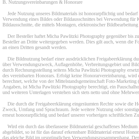
B. Nutzungsvereinbarungen & Honorare
1.
Jede Nutzung unseres Bildmaterials ist honorarpflichtig und bedarf 
Verwendung eines Bildes oder Bildausschnittes bei Verwendung für
Bildausschnitte, die mittels Montagen, elektronischer Bildbearbeitun
2.
Der Besteller haftet Micha Pawlitzki Photography gegenüber bis z
Besteller an Dritte weitergegeben werden. Dies gilt auch, wenn die 
an einen Dritten gesandt werden.
3.
Die Bildnutzung bedarf einer ausdrücklichen Freigabeerklärung d
über Verwendungszweck, Auflagenhöhe, Verbreitungsgebiet und Bildho
durch Rechnungsstellung seitens Micha Pawlitzki Photography ersetzt
des vereinbarten Honorars. Erfolgt keine Honorarvereinbarung, wird
berechnet, welche von der Mittelstandsgemeinschaft Foto-Marketing 
Angaben, ist Micha Pawlitzki Photography berechtigt, ein Pauschalho
und weiteren Unterlagen verstehen sich stets netto und ohne Mehrwert
4.
Die durch die Freigabeerklärung eingeräumten Rechte sowie die Hon
Zweck, Umfang und Sprachraum. Jede weitere Nutzung oder sonstige
erneut honorarpflichtig und bedarf unserer vorherigen schriftlichen 
5.
Wird ein durch das überlassene Bildmaterial geschaffenes Medium
abgebildet, so ist für das darauf erkennbare Bildmaterial erneut Hono
das gleiche Bild im ursprünglichen Verwendungszusammenhang. Der 