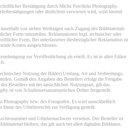
chriftlicher Bestätigung durch Micha Pawlitzki Photography.
ieferbestätigungen oder ähnlichem verwiesen wird, wird hiermit
d innerhalb von sieben Werktagen nach Zugang des Bildmaterials
ftlicher Form mitzuteilen. Reklamationen bzgl. technischer oder
iftlicher Form. Bei unterlassener diesbezüglicher Reklamation ist
tehende Kosten ausgeschlossen.
enehmigung zur Veröffentlichung als erteilt. Es ist in allen Fällen
ch.
r technischen Nutzung der Bilder) Umfang, Art und Verbreitungs-
eilen. Gemäß den Angaben des Bestellers erfolgt die Freigabe
s Bestellers mit der tatsächlichen Nutzungsart, gilt das
phy ist von Schadensersatzansprüchen Dritter freigestellt.
i Photography bzw. des Fotografen. Es wird ausschließlich
inne des Urheberrechts zur Verfügung gestellt.
 Archivnummer und Urhebernachweis versehen. Der Besteller ist
ildmaterial bleiben; das gilt auch bei allen digitalen Bilddaten.