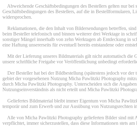
3.
Abweichende Geschäftsbedingungen des Bestellers gelten nur bei s
Geschäftsbedingungen des Bestellers, auf die in Bestellformularen, L
widersprochen.
4.
Reklamationen, die den Inhalt von Bildersendungen betreffen, sin
beim Besteller telefonisch und binnen weiterer drei Werktage in schri
sonstiger Mängel innerhalb von zehn Werktagen ab Entdeckung in schr
eine Haftung unsererseits für eventuell bereits entstandene oder ents
5.
Mit der Lieferung unseres Bildmaterials gilt nicht automatisch die G
unsere schriftliche Freigabe vor Veröffentlichung unbedingt erforderli
6.
Der Besteller hat bei der Bildbestellung (spätestens jedoch vor de
gebiet der vorgesehenen Nutzung Micha Pawlitzki Photography mitzut
durch Micha Pawlitzki Photography. Unterscheiden sich die Angaben de
Nutzungseinverständnis als nicht erteilt und Micha Pawlitzki Photogra
7.
Geliefertes Bildmaterial bleibt immer Eigentum von Micha Pawlitzk
temporär und zum Erwerb und zur Ausübung von Nutzungsrechten im S
8.
Alle von Micha Pawlitzki Photography gelieferten Bilder sind mit
verpflichtet, immer sicherzustellen, dass diese Informationen stets am B