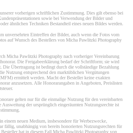
unserer vorherigen schriftlichen Zustimmung. Dies gilt ebenso bei
 Kundenpräsentationen sowie bei Verwendung der Bilder und
g oder ähnlichen Techniken Bestandteil eines neuen Bildes werden.
um unversehrten Eintreffen der Bilder, auch wenn die Fotos vom
Fotos auf Wunsch des Bestellers von Micha Pawlitzki Photography
urch Micha Pawlitzki Photography nach vorheriger Vereinbarung
norar. Die Freigabeerklärung bedarf der Schriftform; sie wird
. Die Übertragung ist bedingt durch die vollständige Bezahlung
 die Nutzung entsprechend den marktüblichen Vergütungen
(MFM) ermittelt werden. Macht der Besteller keine exakten
norar anzusetzen. Alle Honorarangaben in Angeboten, Preislisten
steuer.
orare gelten nur für die einmalige Nutzung für den vereinbarten
 Ausweitung der ursprünglich eingeräumten Nutzungsrechte ist
Zustimmung.
 in einem neuen Medium, insbesondere für Werbezwecke,
rar fällig, unabhängig von bereits honorierten Nutzungsrechten für
Besteller hat in diesem Fall Micha Pawlitzki Photography von