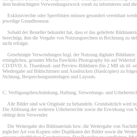
dem beabsichtigten Verwendungszweck vorab zu informieren und die e
6.
Exklusivrechte oder Sperrfristen müssen gesondert vereinbart wer
jeweilige Grundhonorar.
7.
Sobald der Besteller bekundet hat, dass er das gelieferte Bildmateri
berechtigt, ihm die Vergabe von Nutzungsrechten in Rechnung zu ste
nicht erfolgte.
8.
Genehmigte Verwendungen bzgl. der Nutzung digitaler Bilddaten: M
ermöglichen, gestattet Micha Pawlitzki Photography bis auf Widerruf
CD/DVD. b. Thumbnail- und Preview-Bilddaten (bis 2 MB als tif- od
Wiedergabe auf Bildschirmen und Ausdrucken (Hardcopies) zu folgen
Sichtung, Besprechungsunterlagen und Layouts.
C. Verfügungsbeschränkung, Haftung, Verwertungs- und Urheberrec
1.
Alle Bilder sind wie Originale zu behandeln. Grundsätzlich wird n
Die Ablösung der weiteren Urheberrechte sowie die Erwirkung von
obliegt dem Verwender.
2.
Die Weitergabe des Bildmaterials bzw. die Weitergabe von Nachdruck
jeglicher Art von Kopien oder Duplikaten der Bilder sowie die Weiterg