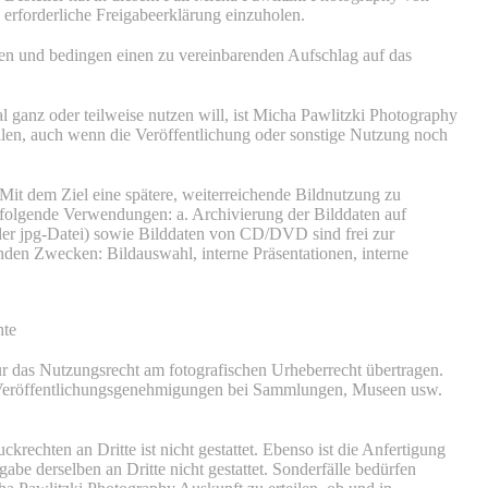
rforderliche Freigabeerklärung einzuholen.
den und bedingen einen zu vereinbarenden Aufschlag auf das
al ganz oder teilweise nutzen will, ist Micha Pawlitzki Photography
llen, auch wenn die Veröffentlichung oder sonstige Nutzung noch
it dem Ziel eine spätere, weiterreichende Bildnutzung zu
 folgende Verwendungen: a. Archivierung der Bilddaten auf
er jpg-Datei) sowie Bilddaten von CD/DVD sind frei zur
den Zwecken: Bildauswahl, interne Präsentationen, interne
hte
ur das Nutzungsrecht am fotografischen Urheberrecht übertragen.
 Veröffentlichungsgenehmigungen bei Sammlungen, Museen usw.
rechten an Dritte ist nicht gestattet. Ebenso ist die Anfertigung
abe derselben an Dritte nicht gestattet. Sonderfälle bedürfen