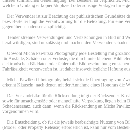
unserer schriftlichen Genehmigung. Der Besteller ist verpflichtet, Mi
welchem Umfang er kopiert/dupliziert oder sonstige Vorlagen für eige
3.
Der Verwender ist zur Beachtung der publizistischen Grundsätze d
bzw. Besteller trägt die Verantwortung für die Betextung. Für eine V
gegenüber schadensersatzpflichtig.
4.
Tendenzfremde Verwendungen und Verfälschungen in Bild und Wor
herabwürdigen, sind unzulässig und machen den Verwender schadenser
5.
Obwohl Micha Pawlitzki Photography jede Bestellung mit größtmögl
für Ausfälle, Schäden oder Verluste, die durch unterbliebene Bildlie
elektronischen Bilddaten oder fehlerhafte Bildbeschreibung entsteh
Fahrlässigkeit vorzuwerfen ist, ist daher insoweit jegliche Haftung au
6.
Micha Pawlitzki Photography behält sich die Übertragung von Zwei
erkennt Klauseln, nach denen mit der Annahme eines Honorars die Wa
7.
Das Versandrisiko für die Rücksendung trägt der Rücksender. Ko
sowie für unsachgemäße oder mangelhafte Verpackung liegen beim Bes
Schadensersatz, auch dann, wenn die Rücksendung an Micha Pawlitzki
vorgenommen wird.
8.
Die Entscheidung, ob für die jeweils beabsichtigte Nutzung von Bi
(Model- oder Property-Release) erforderlich ist, kann nur vom Bestell